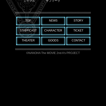
シャマル
ザフィーラ
TOP
NEWS
STORY
STAFF/CAST
CHARACTER
TICKET
THEATER
GOODS
CONTACT
©NANOHA The MOVIE 2nd A's PROJECT