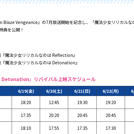
Gun Blaze Vengeance』の7月放送開始を記念し、「魔法少女リリ
特典を公開！
魔法少女リリカルなのは Reflection』
魔法少女リリカルなのは Detonation』
etonation』リバイバル上映スケジュール
6/19(金)
6/20(土)
6/21(日)
6/22(月)
6
18:20
12:45
19:30
19:20
17:35
20:20
20:45
20:45
18:10
17:55
17:35
17:30