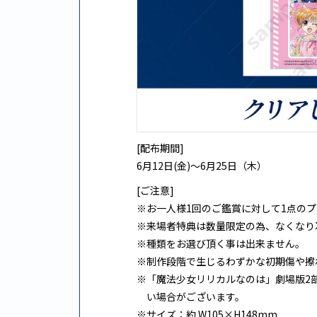
[配布期間]
6月12日(金)～6月25日（木）
[ご注意]
※お一人様1回のご鑑賞に対して1点の
※来場者特典は数量限定の為、なくなり
※種類をお選び頂く事は出来ません。
※制作段階で生じるわずかな初期傷や擦
※「魔法少女リリカルなのは」劇場版2部
い場合がございます。
※サイズ：約 W105×H148mm