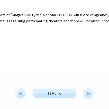
re of "Magical Girl Lyrical Nanoha EXCEEDS Gun Blaze Vengeance," 
tails regarding participating theaters and more will be announce
n
BACK