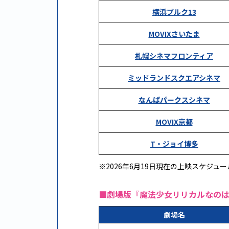
横浜ブルク13
MOVIXさいたま
札幌シネマフロンティア
ミッドランドスクエアシネマ
なんばパークスシネマ
MOVIX京都
T・ジョイ博多
※2026年6月19日現在の上映スケジ
■劇場版『魔法少女リリカルなのは R
劇場名