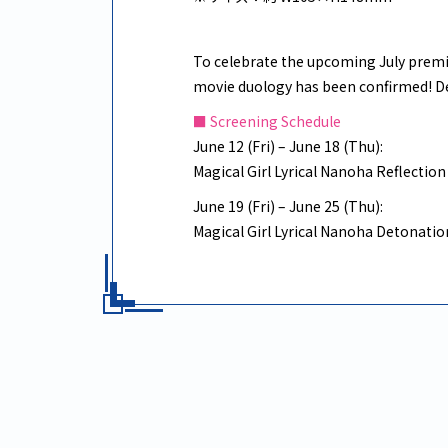
To celebrate the upcoming July premie
movie duology has been confirmed! De
■ Screening Schedule
June 12 (Fri) – June 18 (Thu):
Magical Girl Lyrical Nanoha Reflection
June 19 (Fri) – June 25 (Thu):
Magical Girl Lyrical Nanoha Detonatio