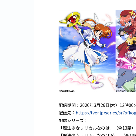
配信期間：2026年3月26日(木）12時00分
配信先：
https://tver.jp/series/sr7xfko
配信シリーズ：
「魔法少女リリカルなのは」（全13話）
「魔法少女リリカルなのは A's」（全13