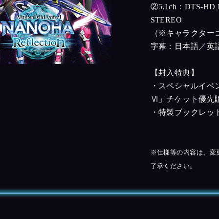
②5.1ch：DTS-HD 
STEREO
（※キャラクター
字幕：日本語／英
【封入特典】
・スペシャルイベ
Ⅵ」チケット優先
・特製ブックレッ
※仕様等の内容は、変
了承ください。