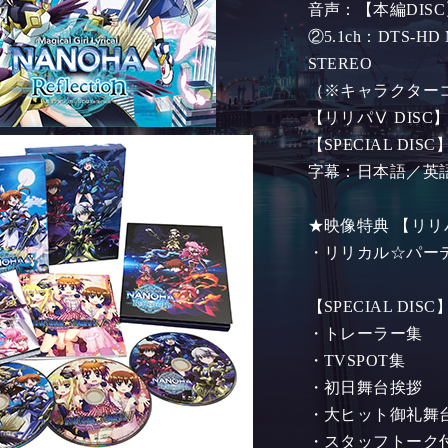
音声：【本編DISC
②5.1ch：DTS-HD 
STEREO
（※キャラクター
【リリパⅤ DISC】
【SPECIAL DIS
字幕：日本語／英
★映像特典 【リリパ
・リリカル☆パー
【SPECIAL DISC
・トレーラー集
・TVSPOT集
・初日舞台挨拶
・大ヒット御礼舞
・スタッフトーク