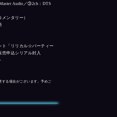
Master Audio／③2ch：DTS
コメンタリー）
語
ント「リリカル☆パーティー
販売申込シリアル封入
ト
更する場合がございます。予めご