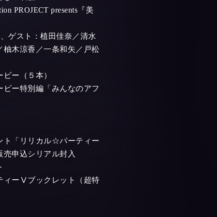
ion PROJECT presents『美
子、ゲスト：植田佳奈／清水
／柚木涼香／一条和矢／戸松
ービー（５本）
ービー特別編「みんなのアフ
ント「リリカル☆パーティー
販売申込シリアル封入
ト
ティーⅤブックレット（超特