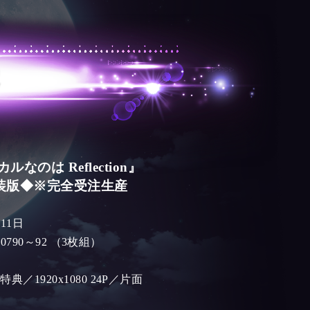
なのは Reflection』
超特装版◆※完全受注生産
11日
-90790～92 （3枚組）
典／1920x1080 24P／片面