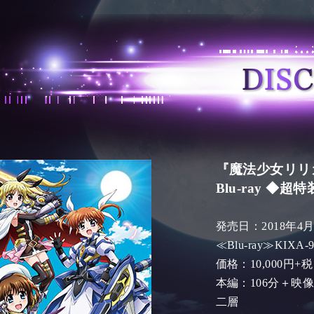
『魔法少女リリカル
Blu-ray ◆
発売日：2018年4月
≪Blu-ray≫KIXA
価格：10,000円+税
本編：106分＋映像特
二層