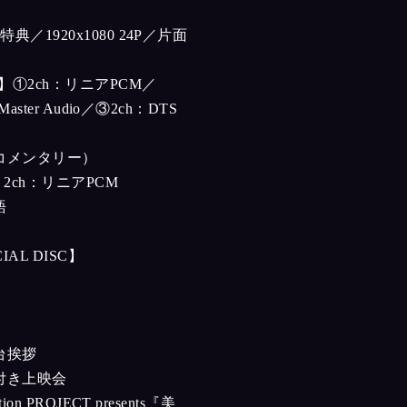
典／1920x1080 24P／片面
】①2ch：リニアPCM／
Master Audio／③2ch：DTS
コメンタリー）
C】2ch：リニアPCM
語
AL DISC】
台挨拶
付き上映会
ion PROJECT presents『美