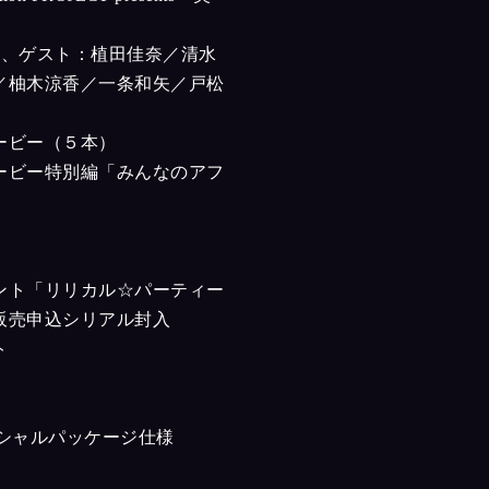
子、ゲスト：植田佳奈／清水
／柚木涼香／一条和矢／戸松
ービー（５本）
ービー特別編「みんなのアフ
ント「リリカル☆パーティー
販売申込シリアル封入
ト
ペシャルパッケージ仕様