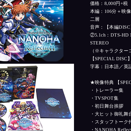
価格：8,000円+税
本編：106分＋映像特
二層
音声：【本編DISC
②5.1ch：DTS-HD 
STEREO
（※キャラクター
【SPECIAL DIS
字幕：日本語／英
★映像特典 【SPECI
・トレーラー集
・TVSPOT集
・初日舞台挨拶
・大ヒット御礼舞
・スタッフトーク
・NANOHA Reflect