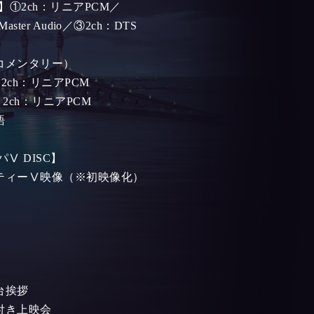
】①2ch：リニアPCM／
Master Audio／③2ch：DTS
コメンタリー）
2ch：リニアPCM
C】2ch：リニアPCM
語
Ⅴ DISC】
ティーⅤ映像（※初映像化）
】
台挨拶
付き上映会