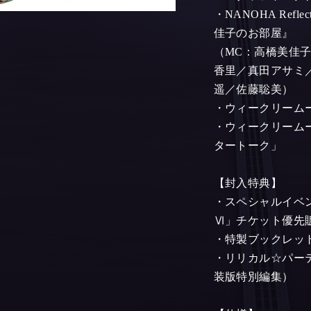
・NANOHA Reflect
佳子のお部屋』
（MC：高橋美佳
香里／真田アサミ
遥／佐藤聡美）
・ウィークリーム
・ウィークリーム
タートーク」
【封入特典】
・スペシャルイベ
Ⅵ」チケット優先
・特製ブックレッ
・リリカル☆パー
装版特別編集）