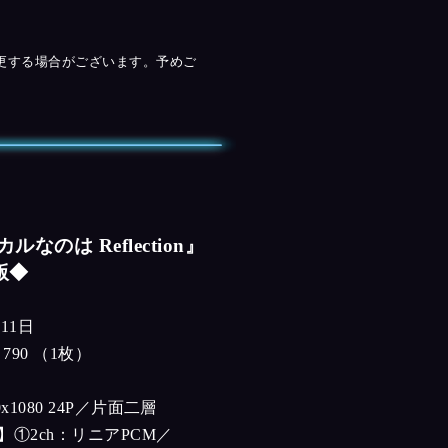
更する場合がございます。予めご
なのは Reflection』
常版◆
11日
－790 （1枚）
x1080 24P／片面二層
】①2ch：リニアPCM／