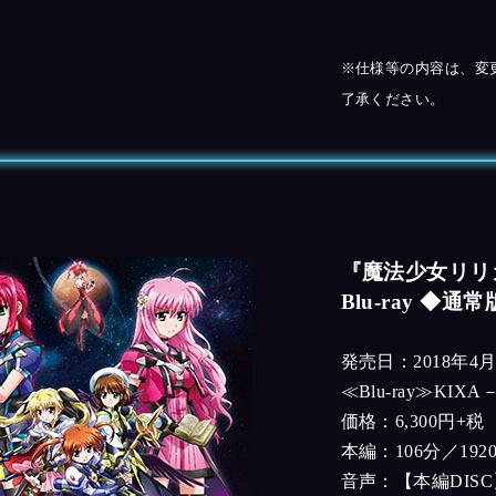
※仕様等の内容は、変
了承ください。
『魔法少女リリカル
Blu-ray ◆通
発売日：2018年4月
≪Blu-ray≫KIXA
価格：6,300円+税
本編：106分／1920
音声：【本編DISC