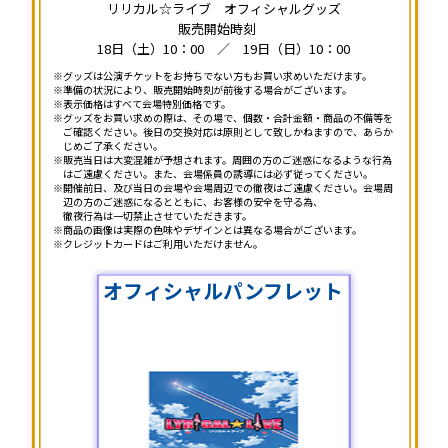
リリカル☆ライブ オフィシャルグッズ
販売開始時刻
18日（土）10：00 ／ 19日（日）10：00
グッズは公演チケットをお持ちでない方もお買い求めいただけます。
準備の状況により、販売開始時刻が前後する場合がございます。
表示価格はすべて会場特別価格です。
グッズをお買い求めの際は、その場で、個数・合計金額・商品の不備等を
ご確認ください。後日の交換対応は原則として致しかねますので、あらか
じめご了承ください。
販売当日は大変混雑が予想されます。周囲の方のご迷惑になるような行為
はご遠慮ください。また、会場係員の誘導には必ず従ってください。
開催前日、及び当日の会場や会場周辺での徹夜はご遠慮ください。会場周
辺の方のご迷惑になるとともに、お客様の安全を守る為、
徹夜行為は一切禁止させていただきます。
商品の画像は実際の色味やデザインとは異なる場合がございます。
クレジットカードはご利用いただけません。
オフィシャルパンフレット