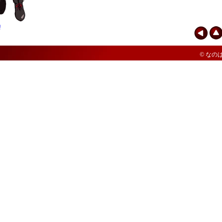
■
© なのは