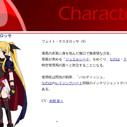
ロッサ
フェイト・テスタロッサ（9）
漆黒の衣装に身を包んだ無口で無表情な少女。
母親が求める「
ジュエルシード
」をめぐり、
なのは
・
ク
時空管理局の面々と対立することになる。
使用杖は閃光の戦斧、「バルディッシュ」
なのは
の
レイジングハート
同様のインテリジェントデバ
ある。
CV :
水樹 奈々